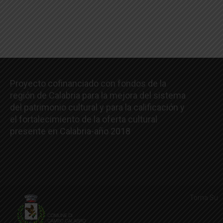
Proyecto cofinanciado con fondos de la
región de Calabria para la mejora del sistema
del patrimonio cultural y para la calificación y
el fortalecimiento de la oferta cultural
presente en Calabria-año 2018
Torna Su