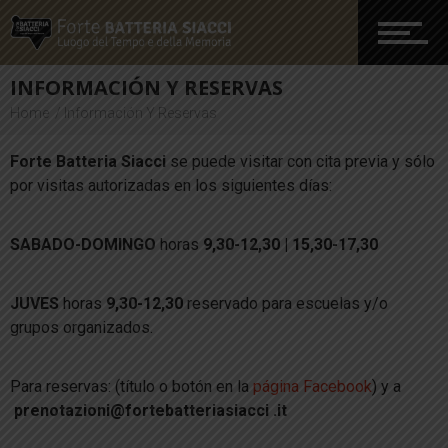
INFORMACIÓN Y RESERVAS
Actividades y eventos
Home
Información Y Reservas
Forte Batteria Siacci
se puede visitar con cita previa y sólo
Media
por visitas autorizadas en los siguientes días:
SABADO-DOMINGO
horas
9,30-12,30 | 15,30-17,30
Información y reservas
JUVES
horas
9,30-12,30
reservado para escuelas y/o
grupos organizados.
Para reservas: (título o botón en la
página Facebook
) y a
prenotazioni@fortebatteriasiacci .it