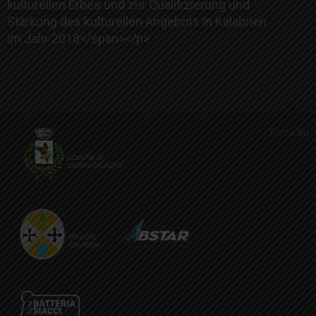
kulturellen Erbes und zur Qualifizierung und
Stärkung des kulturellen Angebots in Kalabrien
im Jahr 2018
</span></p>
Torna Su