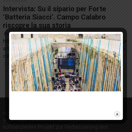
VIDEO GALLERY
Intervista: Su il sipario per Forte
‘Batteria Siacci’. Campo Calabro
riscopre la sua storia
Fonte: calabriaonweb
http://www.calabriaonweb.it/index.php/news3/cultur
a/6395-su-il-sipario-per-forte-batteria-siacci-campo-
calabro-riscopre-la-sua-storia
13/09/2019
<p style=“text-align: justify;“><span style=“font-
size: 10pt;“>
Mit Mitteln der Region Kalabrien
kofinanziertes Projekt zur Verbesserung des