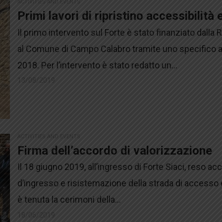
ACTIVITIES AND EVENTS
Primi lavori di ripristino accessibilit
Il primo intervento sul Forte è stato finanziato dall
al Comune di Campo Calabro tramite uno specifico ar
2018. Per l’intervento è stato redatto un...
13/08/2019
ACTIVITIES AND EVENTS
Firma dell’accordo di valorizzazione
Il 18 giugno 2019, all’ingresso di Forte Siaci, reso acc
d’ingresso e risistemazione della strada di accesso
è tenuta la cerimoni della...
18/06/2019