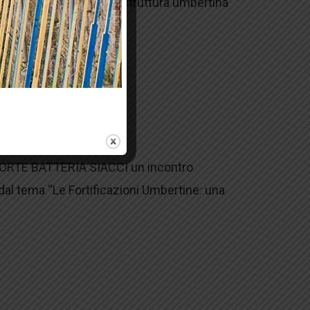
il Forte Batteria Siacci, struttura umbertina
 a FORTE BATTERIA SIACCI un incontro
 dal tema “Le Fortificazioni Umbertine: una