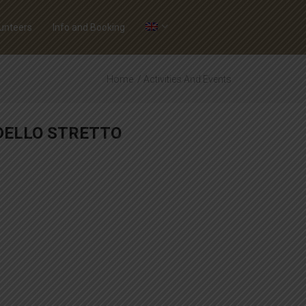
unteers
Info and Booking
Home
Activities And Events
 DELLO STRETTO