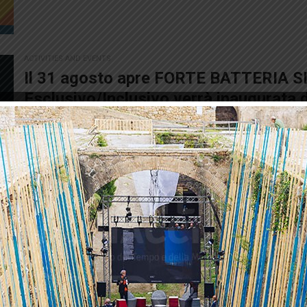
ACTIVITIES AND EVENTS
Il 31 agosto apre FORTE BATTERIA S
Esclusivo/Inclusivo verrà inaugurata 
A partire dalle 16 di sabato 31 agosto, un gigantesco 
campesi e a tutta la popolazione. Verrà infatti aperto
di Campo Calabro...
27/08/2019
ACTIVITIES AND EVENTS
Campo Calabro riabbraccia finalmente 
Un gigantesco tassello di memoria verrà restituito ai