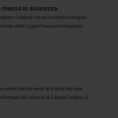
à e messa in sicurezza
a Regione Calabria con un contributo erogato
ticolo della Legge Finanziaria Regionale
essibile tramite lavori di sfalcio del viale
 effettuati dal Comune di Campo Calabro, si