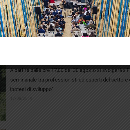
dalle 16 di sabato 31 agosto verrà aperto al pubblico 
tra le più...
17/08/2019
ACTIVITIES AND EVENTS
Seminario tematico del 30 agosto
A partire dalle ore 17,00 del 30 agosto si svolgerà
seminariale tra professionisti ed esperti del settore
ipotesi di sviluppo”
17/08/2019