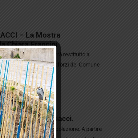
IACCI – La Mostra
da Chiara Francini
tassello di memoria verrà restituito ai
 al pubblico, grazie agli sforzi del Comune
Forte Batteria Siacci.
 campesi e a tutta la popolazione. A partire